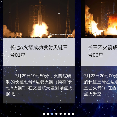
长七A火箭成功发射天链三
长三乙火箭
号01星
号06星
7月29日19时50分，火箭院研
7月23日20时0
制的长征七号A运载火箭（简称“长
的长征三号乙运
七A火箭”）在文昌航天发射场点火
三乙火箭”）在
起飞，...
点火升空，...