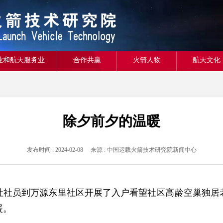
业和航天服务业
合作共赢
火箭人物
航天文化
除夕前夕的温暖
发布时间 : 2024-02-08 来源 : 中国运载火箭技术研究院新闻中心
工社社员到万源东里社区开展了入户看望社区高龄空巢独居
暖。