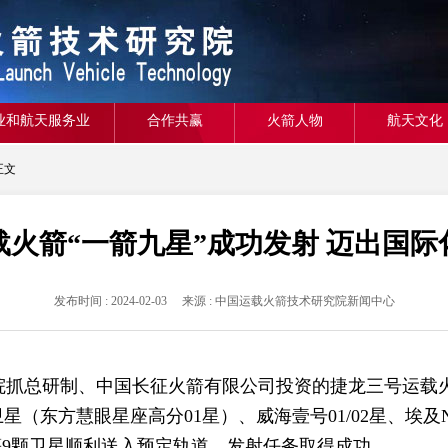
业和航天服务业
合作共赢
火箭人物
航天文化
正文
载火箭“一箭九星”成功发射 迈出国际
发布时间 : 2024-02-03 来源 : 中国运载火箭技术研究院新闻中心
箭院抓总研制、中国长征火箭有限公司投资的捷龙三号运载
东方慧眼星座高分01星）、威海壹号01/02星、埃及NExSat
星等9颗卫星顺利送入预定轨道，发射任务取得成功。