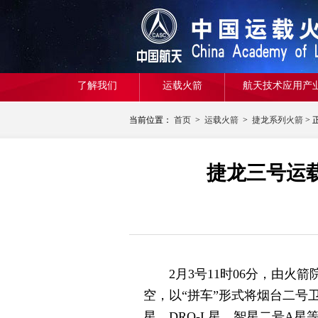
了解我们
运载火箭
航天技术应用产
当前位置：
首页
>
运载火箭
>
捷龙系列火箭
> 
捷龙三号运
2月3号11时06分，由火
空，以“拼车”形式将烟台二号卫星（
星、DRO-L星、智星二号A