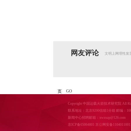
网友评论
文明上网理性发
GO
页
Copyright 中国运载火箭技术研究院 All Right
联系地址：北京9200信箱1分箱 邮编：100076 电话
新闻中心招聘邮箱：xwzxzp@126.com
京ICP备05064801
京公网安备1104011001