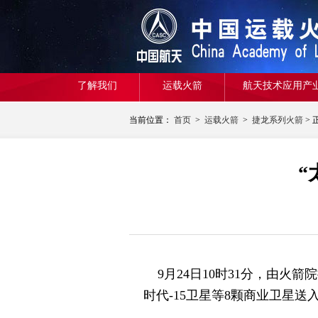
了解我们
运载火箭
航天技术应用产
当前位置：
首页
>
运载火箭
>
捷龙系列火箭
> 
“
9月24日10时31分，由火
时代-15卫星等8颗商业卫星