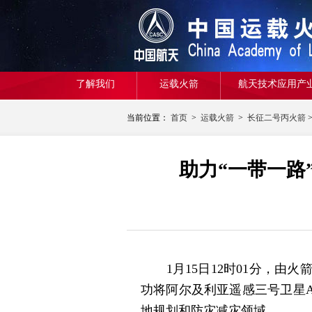
了解我们
运载火箭
航天技术应用产
当前位置：
首页
>
运载火箭
>
长征二号丙火箭
助力“一带一路
1月15日12时01分，由火
功将阿尔及利亚遥感三号卫星
地规划和防灾减灾领域。