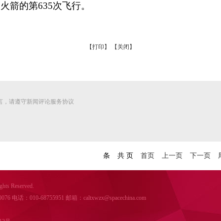
箭的第635次飞行。
【打印】
【关闭】
言，请遵守新闻评论服务协议
条
共
页
首页
上一页
下一页
s Reserved.
：010-68755951 邮箱：caltxwzx@spacechina.com