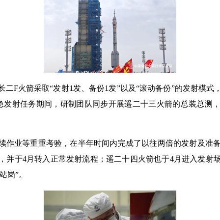
二F火箭采取“发射1发、备份1发”以及“滚动备份”的发射模
急发射任务期间，研制团队同步开展遥二十三火箭的总装总测
续作业等重重考验，在半年时间内完成了以往两倍的发射及准备工作
，并于4月转入正常发射流程；遥二十四火箭也于4月进入发射
站岗”。