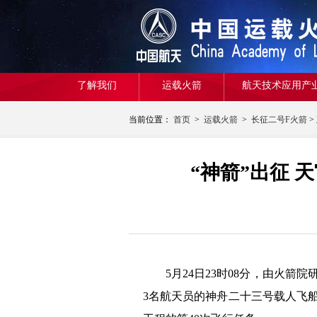
了解我们
运载火箭
航天技术应用产
当前位置：
首页
>
运载火箭
>
长征二号F火箭
>
“神箭”出征
5月24日23时08分，由火
3名航天员的神舟二十三号载人飞