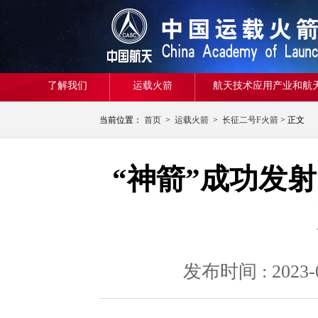
了解我们
运载火箭
航天技术应用产业和航
当前位置：
首页
>
运载火箭
>
长征二号F火箭
> 正文
“神箭”成功发
发布时间 : 20