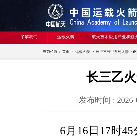
了解我们
运载火箭
航天技术应用产业和航
当前位置：
首页
>
运载火箭
>
长征三号甲系列火箭
> 
长三乙火
发布时间 : 20
6月16日17