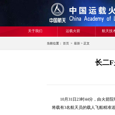
关于我们
运载火箭
航天技
当前位置：
首页
>
最新
> 正文
长二
10月31日23时44分，由
将载有3名航天员的载人飞船精准送