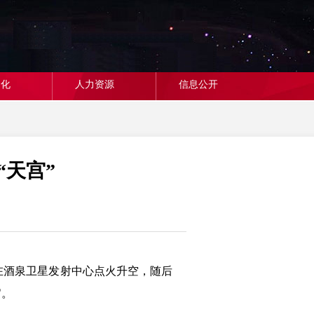
文化
人力资源
信息公开
天宫”
船在酒泉卫星发射中心点火升空，随后
官。